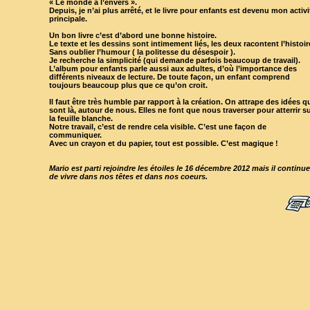
« Le monde à l’envers ».
Depuis, je n’ai plus arrêté, et le livre pour enfants est devenu mon activi
principale.
Un bon livre c’est d’abord une bonne histoire.
Le texte et les dessins sont intimement liés, les deux racontent l’histoir
Sans oublier l’humour ( la politesse du désespoir ).
Je recherche la simplicité (qui demande parfois beaucoup de travail).
L’album pour enfants parle aussi aux adultes, d’où l’importance des
différents niveaux de lecture. De toute façon, un enfant comprend
toujours beaucoup plus que ce qu’on croit.
Il faut être très humble par rapport à la création. On attrape des idées q
sont là, autour de nous. Elles ne font que nous traverser pour atterrir s
la feuille blanche.
Notre travail, c’est de rendre cela visible. C’est une façon de
communiquer.
Avec un crayon et du papier, tout est possible. C’est magique !
Mario est parti rejoindre les étoiles le 16 décembre 2012 mais il continue
de vivre dans nos têtes et dans nos coeurs.