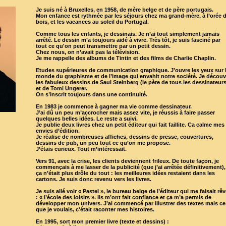
Je suis né à Bruxelles, en 1958, de mère belge et de père portugais.
Mon enfance est rythmée par les séjours chez ma grand-mère, à l’orée 
bois, et les vacances au soleil du Portugal.
Comme tous les enfants, je dessinais. Je n’ai tout simplement jamais
arrêté. Le dessin m’a toujours aidé à vivre. Très tôt, je suis fasciné par
tout ce qu'on peut transmettre par un petit dessin.
Chez nous, on n’avait pas la télévision.
Je me rappelle des albums de Tintin et des films de Charlie Chaplin.
Etudes supérieures de communication graphique. J’ouvre les yeux sur 
monde du graphisme et de l’image qui envahit notre société. Je découv
les fabuleux dessins de Saul Steinberg (le père de tous les dessinateurs
et de Tomi Ungerer.
On s’inscrit toujours dans une continuité.
En 1983 je commence à gagner ma vie comme dessinateur.
J’ai dû un peu m’accrocher mais assez vite, je réussis à faire passer
quelques belles idées. Le reste a suivi.
Je publie deux livres chez un petit éditeur qui fait faillite. Ca calme mes
envies d’édition.
Je réalise de nombreuses affiches, dessins de presse, couvertures,
dessins de pub, un peu tout ce qu’on me propose.
J’étais curieux. Tout m’intéressait.
Vers 91, avec la crise, les clients deviennent frileux. De toute façon, je
commençais à me lasser de la publicité (que j’ai arrêtée définitivement),
ça n’était plus drôle du tout : les meilleures idées restaient dans les
cartons. Je suis donc revenu vers les livres.
Je suis allé voir « Pastel », le bureau belge de l’éditeur qui me faisait rêv
: « l’école des loisirs ». Ils m’ont fait confiance et ça m’a permis de
développer mon univers. J’ai commencé par illustrer des textes mais ce
que je voulais, c'était raconter mes histoires.
En 1995, sort mon premier livre (texte et dessins) :