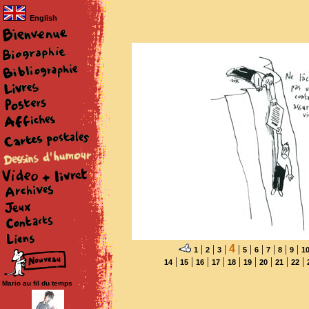
English
|
|
|
4
|
|
|
|
|
|
1
2
3
5
6
7
8
9
1
|
|
|
|
|
|
|
|
|
14
15
16
17
18
19
20
21
22
Mario au fil du temps